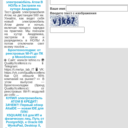
электромобиль Атом В
НОЛЬ и Застряли на
Ваше имя
хуторе Академика
Тест-драйв электромобиля
Введите текст с изображения
Атом на дистанции 500 км.
Узнайте, как ведет себя
новый электромобиль
Атом днем и ночью,
включая процесс зарядки
на практике. Мы поехали
на хутор Академика,
застряли в грязи и
разрядились в НОЛЬ! А
потом отключили свет
всему посёлк
...
Броктехнолоджи: от
реестровых Wi-Fi до ПК
и Моноблоков!
🌐 Сайт: www.br-tehno.ru 🌍
QualityXcellence.ru 📱
Telegram:
https://t.me/qx_lab_IT 🖥 VK:
https://vk.com/qualityxcellenc
Как QX обошли 95%
компаний на рынке? 👀 В
этом выпуске —
Броктехнолоджи (бренд
QualityXcellence): от
реестровых Wi-Fi модулей
до собс
...
КУПИЛ электромобиль
АТОМ В КРЕДИТ!
ЗАЧЕМ?! Первый обзор
AltaIDE — новая IDE для
ПЛК!
XSQUARE 6.6 для ИП и
физических лиц. Путь от
PostgreSQL к Oracle DB
WorksPad, Desktop X,