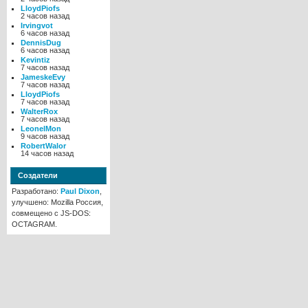
LloydPiofs
2 часов назад
Irvingvot
6 часов назад
DennisDug
6 часов назад
Kevintiz
7 часов назад
JameskeEvy
7 часов назад
LloydPiofs
7 часов назад
WalterRox
7 часов назад
LeonelMon
9 часов назад
RobertWalor
14 часов назад
Создатели
Разработано:
Paul Dixon
,
улучшено: Mozilla Россия,
совмещено с JS-DOS:
OCTAGRAM.