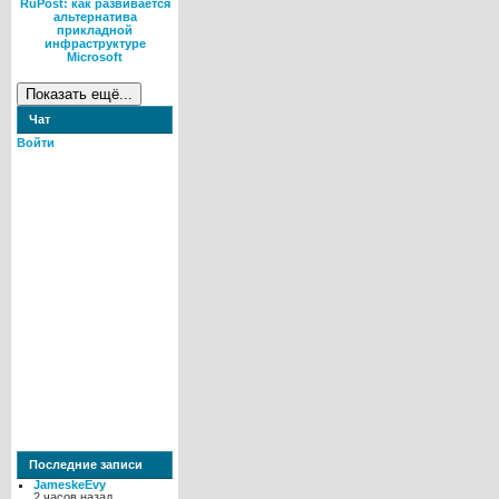
RuPost: как развивается
альтернатива
прикладной
инфраструктуре
Microsoft
Чат
Войти
Последние записи
JameskeEvy
2 часов назад