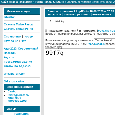
Сайт «Всё о Паскале»
>
Turbo Pascal Онлайн
> Запись оставлена LloydPiofs 18.06.
Меню навигации
Запись оставлена LloydPiofs 18.06.2026 в 07:1
запустить
|
скачать
|
различия
|
новая запись
Главная
99f7q
Скачать Turbo Pascal
Скачать справочник
Отправка исправлений и поправок. (
cоздать но
После отправки поправок вы сможете посмотреть ра
Справочник
|
Форум
Использовать подсветку синтаксиса
Группа ВК
|
Чат
В текущей реализации JS-DOS
Read
/
ReadLn
работа
префикс @@
Ада-2020. Современный
Паскаль
Адское
программирование
Статьи по Ада-2020
Отзывы и идеи
Об этом сайте
Избранные записи
Сапёр
Разгадыватель
японских
кроссвордов
Форум
Разрядили