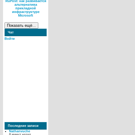
RuPost: как развивается
альтернатива
прикладной
инфраструктуре
Microsoft
Чат
Войти
Последние записи
Nathanvuche
8 минут назад