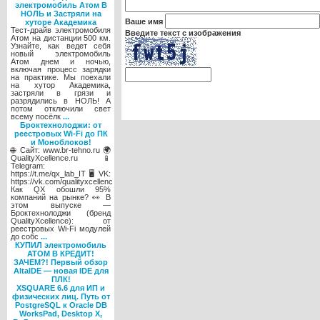
электромобиль Атом В
НОЛЬ и Застряли на
Ваше имя
хуторе Академика
Тест-драйв электромобиля
Введите текст с изображения
Атом на дистанции 500 км.
Узнайте, как ведет себя
новый электромобиль
Атом днем и ночью,
включая процесс зарядки
на практике. Мы поехали
на хутор Академика,
застряли в грязи и
разрядились в НОЛЬ! А
потом отключили свет
всему посёлк
...
Броктехнолоджи: от
реестровых Wi-Fi до ПК
и Моноблоков!
🌐 Сайт: www.br-tehno.ru 🌍
QualityXcellence.ru 📱
Telegram:
https://t.me/qx_lab_IT 🖥 VK:
https://vk.com/qualityxcellenc
Как QX обошли 95%
компаний на рынке? 👀 В
этом выпуске —
Броктехнолоджи (бренд
QualityXcellence): от
реестровых Wi-Fi модулей
до собс
...
КУПИЛ электромобиль
АТОМ В КРЕДИТ!
ЗАЧЕМ?! Первый обзор
AltaIDE — новая IDE для
ПЛК!
XSQUARE 6.6 для ИП и
физических лиц. Путь от
PostgreSQL к Oracle DB
WorksPad, Desktop X,