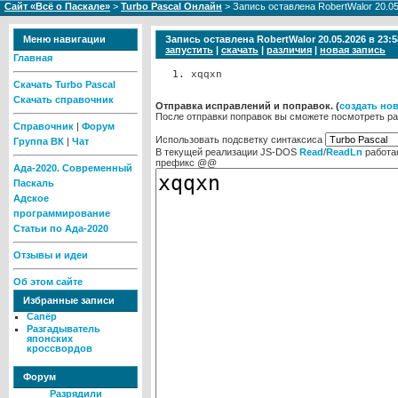
Сайт «Всё о Паскале»
>
Turbo Pascal Онлайн
> Запись оставлена RobertWalor 20.05
Меню навигации
Запись оставлена RobertWalor 20.05.2026 в 23
запустить
|
скачать
|
различия
|
новая запись
Главная
xqqxn
Скачать Turbo Pascal
Скачать справочник
Отправка исправлений и поправок. (
cоздать но
После отправки поправок вы сможете посмотреть ра
Справочник
|
Форум
Использовать подсветку синтаксиса
Группа ВК
|
Чат
В текущей реализации JS-DOS
Read
/
ReadLn
работа
префикс @@
Ада-2020. Современный
Паскаль
Адское
программирование
Статьи по Ада-2020
Отзывы и идеи
Об этом сайте
Избранные записи
Сапёр
Разгадыватель
японских
кроссвордов
Форум
Разрядили