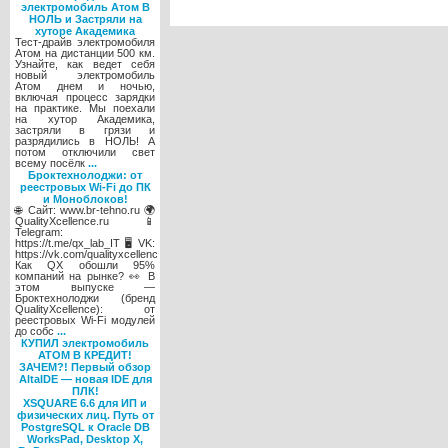
электромобиль Атом В
НОЛЬ и Застряли на
хуторе Академика
Тест-драйв электромобиля
Атом на дистанции 500 км.
Узнайте, как ведет себя
новый электромобиль
Атом днем и ночью,
включая процесс зарядки
на практике. Мы поехали
на хутор Академика,
застряли в грязи и
разрядились в НОЛЬ! А
потом отключили свет
всему посёлк
...
Броктехнолоджи: от
реестровых Wi-Fi до ПК
и Моноблоков!
🌐 Сайт: www.br-tehno.ru 🌍
QualityXcellence.ru 📱
Telegram:
https://t.me/qx_lab_IT 🖥 VK:
https://vk.com/qualityxcellenc
Как QX обошли 95%
компаний на рынке? 👀 В
этом выпуске —
Броктехнолоджи (бренд
QualityXcellence): от
реестровых Wi-Fi модулей
до собс
...
КУПИЛ электромобиль
АТОМ В КРЕДИТ!
ЗАЧЕМ?! Первый обзор
AltaIDE — новая IDE для
ПЛК!
XSQUARE 6.6 для ИП и
физических лиц. Путь от
PostgreSQL к Oracle DB
WorksPad, Desktop X,