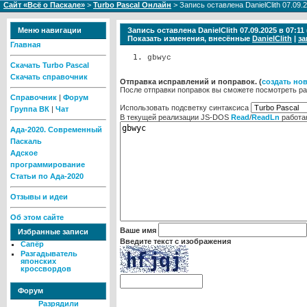
Сайт «Всё о Паскале»
>
Turbo Pascal Онлайн
> Запись оставлена DanielClith 07.09.
Меню навигации
Запись оставлена DanielClith 07.09.2025 в 07:
Показать изменения, внесённые
DanielClith
|
за
Главная
gbwyc
Скачать Turbo Pascal
Скачать справочник
Отправка исправлений и поправок. (
cоздать но
После отправки поправок вы сможете посмотреть ра
Справочник
|
Форум
Использовать подсветку синтаксиса
Группа ВК
|
Чат
В текущей реализации JS-DOS
Read
/
ReadLn
работа
Ада-2020. Современный
Паскаль
Адское
программирование
Статьи по Ада-2020
Отзывы и идеи
Об этом сайте
Ваше имя
Избранные записи
Введите текст с изображения
Сапёр
Разгадыватель
японских
кроссвордов
Форум
Разрядили