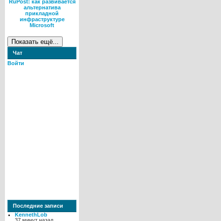
RuPost: как развивается
альтернатива
прикладной
инфраструктуре
Microsoft
Чат
Войти
Последние записи
KennethLob
37 минут назад