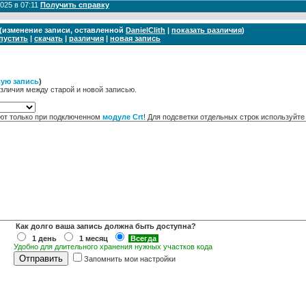
2025 в 07:11
Получить справку
11 (изменение записи, оставленной
DanielClith
|
показать различия
)
пустить
|
скачать
|
различия
|
новая запись
вую запись
)
зличия между старой и новой записью.
ют только при подключенном
модуле Crt
! Для подсветки отдельных строк используйт
Как долго ваша запись должна быть доступна?
1 день
1 месяц
Всегда
Удобно для длительного хранения нужных участков кода
Запомнить мои настройки