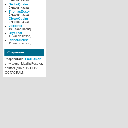
5 часов назад
GictorQuelm
5 часов назад
ThomasExazy
9 часов назад
GictorQuelm
9 часов назад
Victornic
10 часов назад
Bryonsal
11 часов назад
Richardreuse
11 часов назад
Создатели
Разработано:
Paul Dixon
,
улучшено: Mozilla Россия,
совмещено с JS-DOS:
OCTAGRAM.