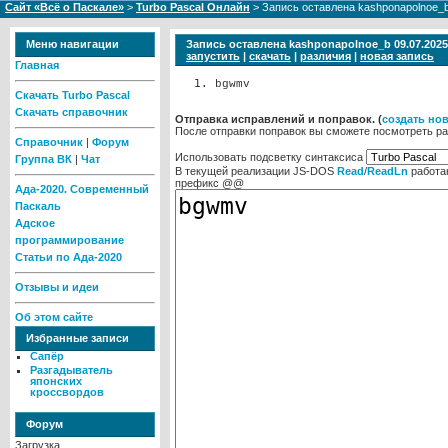
Сайт «Всё о Паскале»
>
Turbo Pascal Онлайн
> Запись оставлена kashponapolnoe_b
Меню навигации
Запись оставлена kashponapolnoe_b 09.07.2025
запустить
|
скачать
|
различия
|
новая запись
Главная
bgwmv
Скачать Turbo Pascal
Скачать справочник
Отправка исправлений и поправок. (
cоздать но
После отправки поправок вы сможете посмотреть ра
Справочник
|
Форум
Использовать подсветку синтаксиса
Группа ВК
|
Чат
В текущей реализации JS-DOS
Read
/
ReadLn
работа
префикс @@
Ада-2020. Современный
Паскаль
Адское
программирование
Статьи по Ада-2020
Отзывы и идеи
Об этом сайте
Избранные записи
Сапёр
Разгадыватель
японских
кроссвордов
Форум
Загрузка...