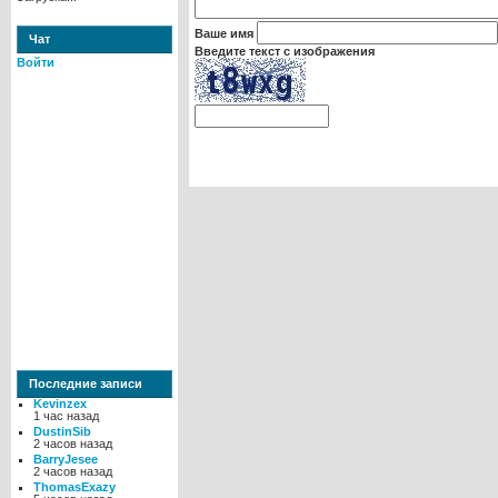
Ваше имя
Чат
Введите текст с изображения
Войти
Последние записи
Kevinzex
1 час назад
DustinSib
2 часов назад
BarryJesee
2 часов назад
ThomasExazy